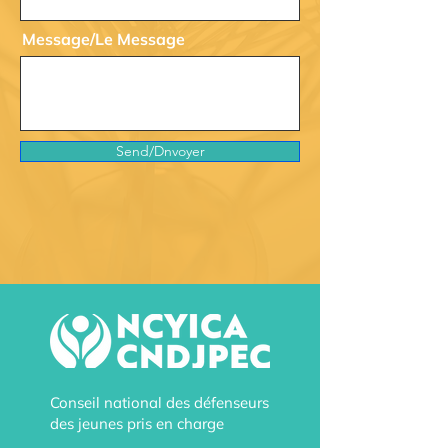
Message/Le Message
Send/Dnvoyer
Conseil national des défenseurs
des jeunes pris en charge