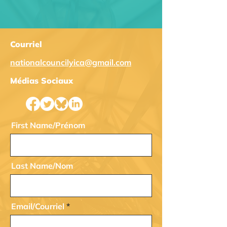
Courriel
nationalcouncilyica@gmail.com
Médias Sociaux
First Name/Prénom
Last Name/Nom
Email/Courriel