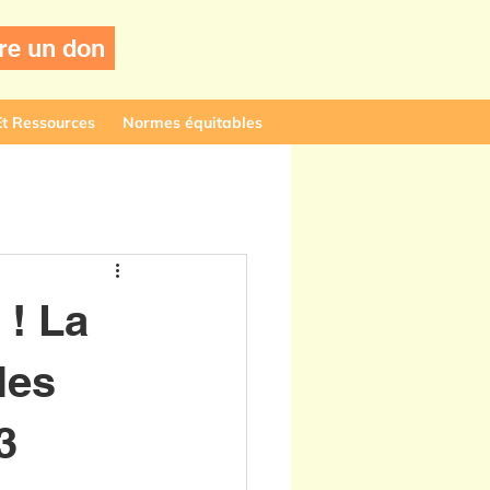
re un don
Et Ressources
Normes équitables
! La
les
23