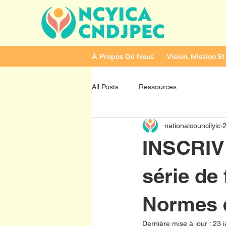
À Propos De Nous
Vision, Mission Et
All Posts
Ressources
nationalcouncilyic
2
INSCRIV
série de
Normes 
Dernière mise à jour :
23 j