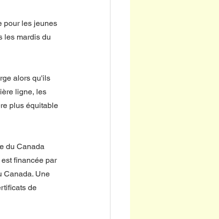
e pour les jeunes 
s les mardis du 
e alors qu'ils 
ère ligne, les 
re plus équitable 
nce du Canada 
 est financée par 
du Canada. Une 
tificats de 