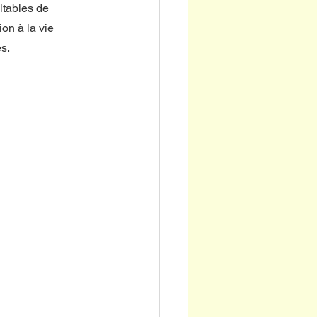
itables de 
ion à la vie 
s. 