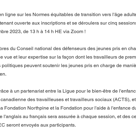
en ligne sur les Normes équitables de transition vers l'âge adult
tenant ouverte aux inscriptions et se déroulera sur cinq session
bre 2023, de 13 h à 14 h HE via Zoom !
es du Conseil national des défenseurs des jeunes pris en charg
e vue et leur expertise sur la façon dont les travailleurs de premi
s politiques peuvent soutenir les jeunes pris en charge de maniè
ien.
grâce à un partenariat entre la Ligue pour le bien-être de l'enfa
 canadienne des travailleuses et travailleurs sociaux (ACTS), et
la Fondation Northpine et la Fondation pour l'aide à l'enfance 
e l'anglais au français sera assurée à chaque session, et des cer
C seront envoyés aux participants.