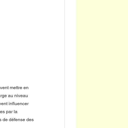
vent mettre en 
arge au niveau 
ent influencer 
es par la 
as de défense des 