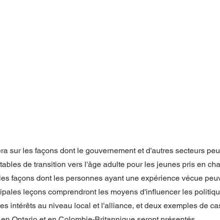
era sur les façons dont le gouvernement et d'autres secteurs peu
bles de transition vers l'âge adulte pour les jeunes pris en ch
r les façons dont les personnes ayant une expérience vécue peuv
ncipales leçons comprendront les moyens d'influencer les politiqu
es intérêts au niveau local et l'alliance, et deux exemples de c
l en Ontario et en Colombie-Britannique seront présentés. 